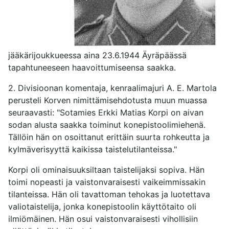
jääkärijoukkueessa aina 23.6.1944 Äyräpäässä
tapahtuneeseen haavoittumiseensa saakka.
2. Divisioonan komentaja, kenraalimajuri A. E. Martola
perusteli Korven nimittämisehdotusta muun muassa
seuraavasti: "Sotamies Erkki Matias Korpi on aivan
sodan alusta saakka toiminut konepistoolimiehenä.
Tällöin hän on osoittanut erittäin suurta rohkeutta ja
kylmäverisyyttä kaikissa taistelutilanteissa."
Korpi oli ominaisuuksiltaan taistelijaksi sopiva. Hän
toimi nopeasti ja vaistonvaraisesti vaikeimmissakin
tilanteissa. Hän oli tavattoman tehokas ja luotettava
valiotaistelija, jonka konepistoolin käyttötaito oli
ilmiömäinen. Hän osui vaistonvaraisesti vihollisiin