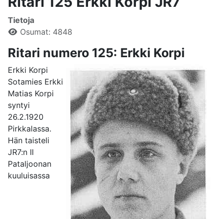
Ritari 125 Erkki Korpi JR7
Tietoja
Osumat: 4848
Ritari numero 125: Erkki Korpi
Erkki Korpi
Sotamies Erkki
Matias Korpi
syntyi
26.2.1920
Pirkkalassa.
Hän taisteli
JR7:n II
Pataljoonan
kuuluisassa