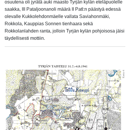
osuutena oli jyrätä auki maasto Tyrjän kylän eteläpuolelle
saakka, III Pataljoonanoli määrä II Patl:n päästyä edessä
olevalle Kukkolehdonmäelle vallata Saviahonmäki,
Rokkola, Kauppias Sonnen tienhaara sekä
Rokkolanlahden ranta, jolloin Tyrjän kylän pohjoisosa jäisi
täydellisesti mottiin.