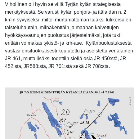
Vihollinen oli hyvin selvillä Tyrjän kylän strategisesta
merkityksestä. Se varusti kylän pohjois- ja itälaidan n. 2
km:n syvyiseksi, miltei murtumattoman lujaksi tulikorsujen,
taisteluhautain, miinakenttäin ja maahan kaivettujen
hyökkäysvaunujen puolustus järjestelmäksi, jota tuki
erittäin voimakas tykistö- ja krh-ase. Kylänpuolustuksesta
vastasi ensiluokkaisesti koulutettu ja aseistettu venaläinen
JR 461, mutta lisäksi todettiin siellä osia JR 450:stä, JR
452:sta, JR588:sta, JR 701:stä sekä JR 708:sta.