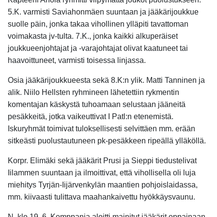
5.K. varmisti Saviahonmäen suuntaan ja jääkärijoukkue
suolle päin, jonka takaa vihollinen ylläpiti tavattoman
voimakasta jv-tulta. 7.K., jonka kaikki alkuperäiset
joukkueenjohtajat ja -varajohtajat olivat kaatuneet tai
haavoittuneet, varmisti toisessa linjassa.
Osia jääkärijoukkueesta sekä 8.K:n ylik. Matti Tanninen ja
alik. Niilo Hellsten ryhmineen lähetettiin rykmentin
komentajan käskystä tuhoamaan selustaan jääneitä
pesäkkeitä, jotka vaikeuttivat I Patl:n etenemistä.
Iskuryhmät toimivat tuloksellisesti selvittäen mm. erään
sitkeästi puolustautuneen pk-pesäkkeen ripeällä ylläköllä.
Korpr. Elimäki sekä jääkärit Prusi ja Sieppi tiedustelivat
Iilammen suuntaan ja ilmoittivat, että vihollisella oli luja
miehitys Tyrjän-Iijärvenkylän maantien pohjoislaidassa,
mm. kiivaasti tulittava maahankaivettu hyökkäysvaunu.
N. klo 19 6. Komppania aloitti mainitut jääkärit oppainaan