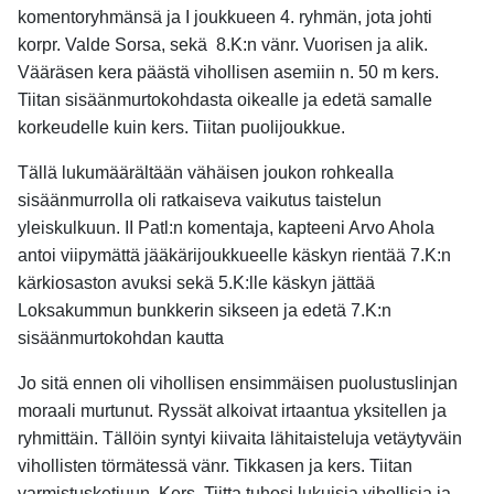
komentoryhmänsä ja I joukkueen 4. ryhmän, jota johti
korpr. Valde Sorsa, sekä 8.K:n vänr. Vuorisen ja alik.
Vääräsen kera päästä vihollisen asemiin n. 50 m kers.
Tiitan sisäänmurtokohdasta oikealle ja edetä samalle
korkeudelle kuin kers. Tiitan puolijoukkue.
Tällä lukumäärältään vähäisen joukon rohkealla
sisäänmurrolla oli ratkaiseva vaikutus taistelun
yleiskulkuun. II Patl:n komentaja, kapteeni Arvo Ahola
antoi viipymättä jääkärijoukkueelle käskyn rientää 7.K:n
kärkiosaston avuksi sekä 5.K:lle käskyn jättää
Loksakummun bunkkerin sikseen ja edetä 7.K:n
sisäänmurtokohdan kautta
Jo sitä ennen oli vihollisen ensimmäisen puolustuslinjan
moraali murtunut. Ryssät alkoivat irtaantua yksitellen ja
ryhmittäin. Tällöin syntyi kiivaita lähitaisteluja vetäytyväin
vihollisten törmätessä vänr. Tikkasen ja kers. Tiitan
varmistusketjuun. Kers. Tiitta tuhosi lukuisia vihollisia ja