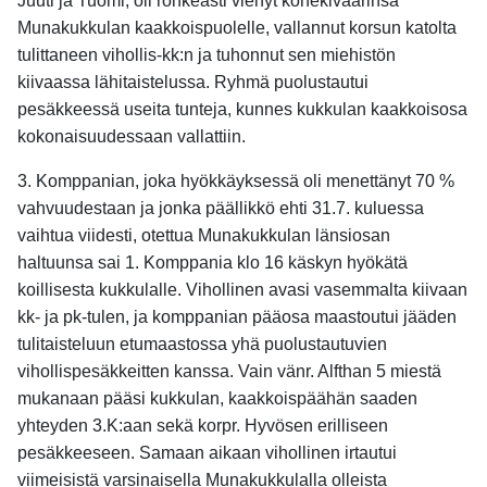
Juuti ja Tuomi, oli rohkeasti vienyt konekiväärinsä
Munakukkulan kaakkoispuolelle, vallannut korsun katolta
tulittaneen vihollis-kk:n ja tuhonnut sen miehistön
kiivaassa lähitaistelussa. Ryhmä puolustautui
pesäkkeessä useita tunteja, kunnes kukkulan kaakkoisosa
kokonaisuudessaan vallattiin.
3. Komppanian, joka hyökkäyksessä oli menettänyt 70 %
vahvuudestaan ja jonka päällikkö ehti 31.7. kuluessa
vaihtua viidesti, otettua Munakukkulan länsiosan
haltuunsa sai 1. Komppania klo 16 käskyn hyökätä
koillisesta kukkulalle. Vihollinen avasi vasemmalta kiivaan
kk- ja pk-tulen, ja komppanian pääosa maastoutui jääden
tulitaisteluun etumaastossa yhä puolustautuvien
vihollispesäkkeitten kanssa. Vain vänr. Alfthan 5 miestä
mukanaan pääsi kukkulan, kaakkoispäähän saaden
yhteyden 3.K:aan sekä korpr. Hyvösen erilliseen
pesäkkeeseen. Samaan aikaan vihollinen irtautui
viimeisistä varsinaisella Munakukkulalla olleista