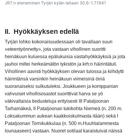
JR7:n eteneminen Tyrjän kylän laitaan 30.6-1.7.1941
II.
Hyökkäyksen edellä
Tyrjän lohko kokonaisuudessaan oli tavallaan suuri
»eteentyönnetty», jota vastaan vihollinen suoritti
heinäkuun kuluessa epälukuisia vastahyökkäyksiä ja jota
jauhoi miltei herkeämätön tykistön ja krh:n häirintätuli.
Vihollinen aavisti hyökkäyksen olevan tulossa ja kiihdytti
häirintänsä varsinkin heinäkuun viimeisinä öinä
suoranaiseksi sulkutuleksi. Joukkueen ja komppanian
vahvuiset vihollisosastot suorittivat harva se yö
väkivaltaisia tiedusteluja erityisesti III Pataljoonan
Tarhamäkeä, II Pataljoonan tukikohta Niemeä (n. 200 m.
Loksakummun aukean kaakkoiskulmasta itään) sekä I
Pataljoonan Tornikukkulaa (n. 500 m.Huuhtalammesta
lounaaseen) vastaan. Nuoret sotilaat karaistuivat näissä