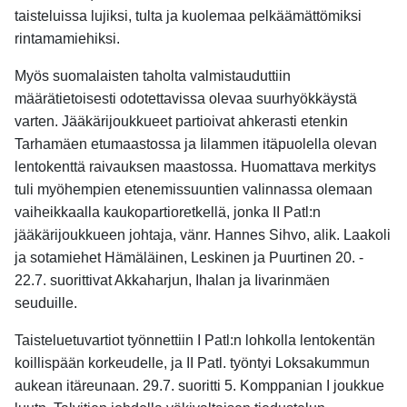
taisteluissa lujiksi, tulta ja kuolemaa pelkäämättömiksi
rintamamiehiksi.
Myös suomalaisten taholta valmistauduttiin
määrätietoisesti odotettavissa olevaa suurhyökkäystä
varten. Jääkärijoukkueet partioivat ahkerasti etenkin
Tarhamäen etumaastossa ja Iilammen itäpuolella olevan
lentokenttä raivauksen maastossa. Huomattava merkitys
tuli myöhempien etenemissuuntien valinnassa olemaan
vaiheikkaalla kaukopartioretkellä, jonka II Patl:n
jääkärijoukkueen johtaja, vänr. Hannes Sihvo, alik. Laakoli
ja sotamiehet Hämäläinen, Leskinen ja Puurtinen 20. -
22.7. suorittivat Akkaharjun, Ihalan ja Iivarinmäen
seuduille.
Taisteluetuvartiot työnnettiin I Patl:n lohkolla lentokentän
koillispään korkeudelle, ja II Patl. työntyi Loksakummun
aukean itäreunaan. 29.7. suoritti 5. Komppanian I joukkue