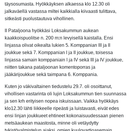
täysosumasta. Hyökkäyksen alkaessa klo 12.30 oli
jalkaväellä vastassa miltei kaikkialla kiivaasti tulittava,
sitkeästi puolustautuva vihollinen.
II Pataljoona hyökkäsi Loksakummun aukean
kaakkoispuolitse n. 200 m:n levyisellä kaistalla. Ensi
linjassa olivat oikealta lukien 5. Komppanian III ja II
joukkue sekä 7. Komppanian I ja II joukkue, toisessa
linjassa samain komppaniain I ja IV sekä III ja IV joukkue,
niitten takana pataljoonan komentoporras ja
jääkärijoukkue sekä taimpana 6. Komppania.
Kuten jo väkivaltainen tiedustelu 29.7. oli osoittanut,
vihollisen vastarinta oli lujin Loksakummun tien suunnassa
ja sen krh erityisen nopea iskuissaan. Vaikka hyökkäys
klo12.30 lähti liikkeelle ripeästi ja luistavasti, eivät edes
ensi linjan joukkueet ehtineet kokonaisuudessaan pienen
metsäaukean maastosta, minne oli vetäydytty
tykistövalmistelun ajaksi, omien kuulovartioasemain