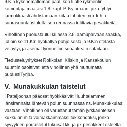
9.K:n kykenemättömän päällikön tilalle rykmentin
komentaja määräsi 1.8. kapt. P. Kytömaan, joka ryhtyi
tarmokkaasti ahdistamaan kiilaa tuhoten mm. krh:n
suorasuuntaustulella sen reunassa tulittavia pesäkkeitä.
Vihollinen puolustautui kiilassa 2.8. aamupäivään saakka,
jolloin se 11.K:n hyökättyä pohjoisesta ja 9.K:n etelästä
vetäytyi, ja asemat työnnettiin suoaukeain itälaitaan.
Tiedusteluyritykset Rokkolan, Kiiskin ja Kansakoulun
suuntiin osoittivat, että vihollinen yhä murtumatta
puolustiTyrjää.
V.
Munakukkulan taistelut
I Pataljoonan pääosat hyökkäsivät Huuhtalammen
länsirannalta lähtevän polun suunnassa ns. Munakukkulaa
vastaan. Vihollinen oli varustanut tämän jyrkkärinteisen
kukkulan mitä voimakkaimmaksi tukikohdaksi, jonka
syvyyteen porrastetut lukuisat kk- ja pk-pesäkkeet esteettä