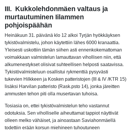
III.
Kukkolehdonmäen valtaus ja
murtautuminen Iilammen
pohjoispäähän
Heinäkuun 31. päivänä klo 12 alkoi Tyrjän hyökkäyksen
tykistövalmistelu, johon käytettiin lähes 6000 kranaattia.
Yleisesti uskottiin tämän siihen asti ennenkokemattoman
voimakkaan valmistelun lamauttavan vihollisen niin, että
alkumenestykset olisivat suhteellisen helposti saatavissa.
Tykistövalmisteluun osallistui rykmenttiä pysyvästi
tukevien Hilkkeen ja Kosken patteristojen (III & IV /KTR 15)
lisäksi Harvilan patteristo (Rask.psto 14), jonka järeitten
ammusten tehon piti olla musertavan tuhoisa.
Tosiasia on, ettei tykistövalmistelun teho vastannut
odotuksia. Sen viholliselle aiheuttamat tappiot näyttivät
olleen melko vähäiset, ja ainoastaan Saviahonmäellä
todettiin erään korsun miehineen tuhoutuneen