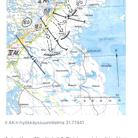
II AK:n hyökkäyssuunnitelma 31.7.1941