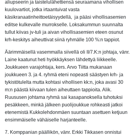
aliupseerin ja taistelulähettiensä seuraamana vihollisen
kuulovartiot, jotka irtaantuivat vasta
käsikranaatinheittoetäisyydellä, ja pääsi vihollisasemien
editse kulkevalle murrokselle. Loksakummun suunnalta
tullut kiivas jv-tuli ja aivan vihollisasemien eteen osunut
krh-keskitys aiheuttivat siinä ryhmälle 100 %:n tappiot.
Äärimmäisellä vasemmalla siivellä oli II/7.K:n johtaja, vänr.
Laine kaatunut heti hyökkäyksen lähdettyä liikkeelle.
Joukkueen varajohtaja, kers. Arvo Tiitta mukanaan
joukkueen 3. ja 4. ryhmä eteni nopeasti säästyen krh- ja
tykistötulelta mutta kohtasi vihollisen kk:n, joka avasi 30
m:n päästä kiivaan tulen aiheuttaen tappioita. Alik.
Ruususen johtama ryhmä sai kasapanoksella tuhotuksi
pesäkkeen, minkä jälkeen puolijoukkue rohkeasti jatkoi
etenemistä Kukkolehdonmäen suuntaan asettuen ketjuun
ensimmäiselle vähäiselle harjanteelle.
7. Komppanian päällikön, vänr. Erkki Tikkasen onnistui