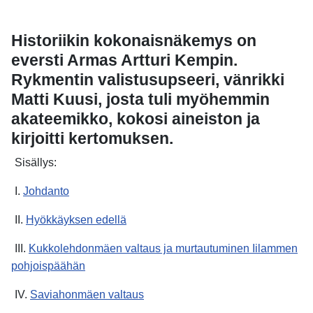
Historiikin kokonaisnäkemys on
eversti Armas Artturi Kempin.
Rykmentin valistusupseeri, vänrikki
Matti Kuusi, josta tuli myöhemmin
akateemikko, kokosi aineiston ja
kirjoitti kertomuksen.
Sisällys:
I.
Johdanto
II.
Hyökkäyksen edellä
III.
Kukkolehdonmäen valtaus ja murtautuminen Iilammen
pohjoispäähän
IV.
Saviahonmäen valtaus