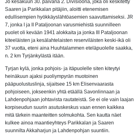
Jo kesäkuun 30. päivänä 2. Divisioona, joka oli keskitetty
Saaren ja Parikkalan pitäjiin, aloitti etenemisen
edullisempien hyökkäyslähtöasemien saavuttamiseksi. JR
7, jonka I ja II Pataljoonan varusmiehistä suunnilleen
puolet oli kevään 1941 alokkaita ja jonka III Pataljoonan
kiteeläisten ja kesälahtelaisten reserviläisten keski-ikä oli
37 vuotta, eteni aina Huuhtalammen eteläpuolelle saakka,
n. 2 km Tyrjänkylästä itään.
Tyrjan kylä, jonka pohjois- ja itäpuolelle siten kiteytyi
heinäkuun ajaksi puoliympyrän muotoinen
pääpuolustuslinja, sijaitsee 15 km Elisenvaarasta
pohjoiseen, jokseenkin yhtä etäällä Savonlinnaan ja
Lahdenpohjaan johtavista rautateistä. Se ei ole vain laajan
korpiseudun suurin asutuskeskus vaan ennen kaikkea
mitä tärkein maanteitten solmukohta. Sen kautta näet
kulkee ainoa maantieyhteys Parikkalan ja Saaren
suunnilta Akkaharjun ja Lahdenpohjan suuntiin.