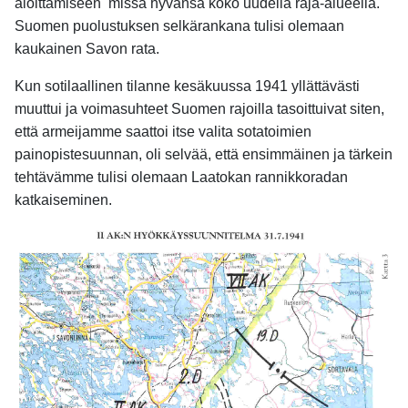
aloittamiseen missä hyvänsä koko uudella raja-alueella.
Suomen puolustuksen selkärankana tulisi olemaan
kaukainen Savon rata.
Kun sotilaallinen tilanne kesäkuussa 1941 yllättävästi
muuttui ja voimasuhteet Suomen rajoilla tasoittuivat siten,
että armeijamme saattoi itse valita sotatoimien
painopistesuunnan, oli selvää, että ensimmäinen ja tärkein
tehtävämme tulisi olemaan Laatokan rannikkoradan
katkaiseminen.