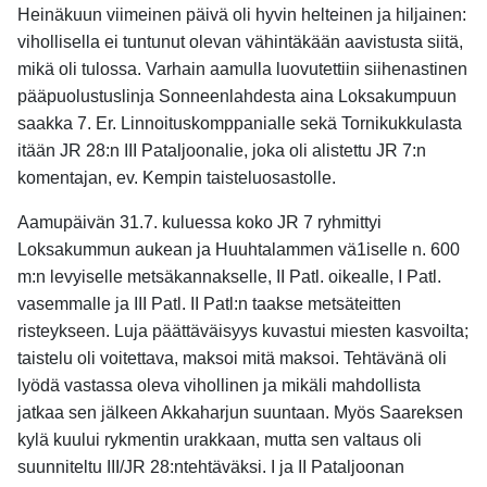
Heinäkuun viimeinen päivä oli hyvin helteinen ja hiljainen:
vihollisella ei tuntunut olevan vähintäkään aavistusta siitä,
mikä oli tulossa. Varhain aamulla luovutettiin siihenastinen
pääpuolustuslinja Sonneenlahdesta aina Loksakumpuun
saakka 7. Er. Linnoituskomppanialle sekä Tornikukkulasta
itään JR 28:n III Pataljoonalie, joka oli alistettu JR 7:n
komentajan, ev. Kempin taisteluosastolle.
Aamupäivän 31.7. kuluessa koko JR 7 ryhmittyi
Loksakummun aukean ja Huuhtalammen vä1iselle n. 600
m:n levyiselle metsäkannakselle, II Patl. oikealle, I Patl.
vasemmalle ja III Patl. II Patl:n taakse metsäteitten
risteykseen. Luja päättäväisyys kuvastui miesten kasvoilta;
taistelu oli voitettava, maksoi mitä maksoi. Tehtävänä oli
lyödä vastassa oleva vihollinen ja mikäli mahdollista
jatkaa sen jälkeen Akkaharjun suuntaan. Myös Saareksen
kylä kuului rykmentin urakkaan, mutta sen valtaus oli
suunniteltu III/JR 28:ntehtäväksi. I ja II Pataljoonan