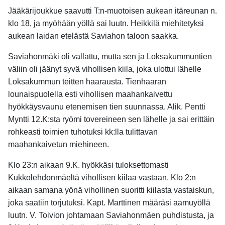
Jääkärijoukkue saavutti T:n-muotoisen aukean itäreunan n.
klo 18, ja myöhään yöllä sai luutn. Heikkilä miehitetyksi
aukean laidan etelästä Saviahon taloon saakka.
Saviahonmäki oli vallattu, mutta sen ja Loksakummuntien
väliin oli jäänyt syvä vihollisen kiila, joka ulottui lähelle
Loksakummun teitten haarausta. Tienhaaran
lounaispuolella esti vihollisen maahankaivettu
hyökkäysvaunu etenemisen tien suunnassa. Alik. Pentti
Myntti 12.K:sta ryömi tovereineen sen lähelle ja sai erittäin
rohkeasti toimien tuhotuksi kk:lla tulittavan
maahankaivetun miehineen.
Klo 23:n aikaan 9.K. hyökkäsi tuloksettomasti
Kukkolehdonmäeltä vihollisen kiilaa vastaan. Klo 2:n
aikaan samana yönä vihollinen suoritti kiilasta vastaiskun,
joka saatiin torjutuksi. Kapt. Marttinen määräsi aamuyöllä
luutn. V. Toivion johtamaan Saviahonmäen puhdistusta, ja