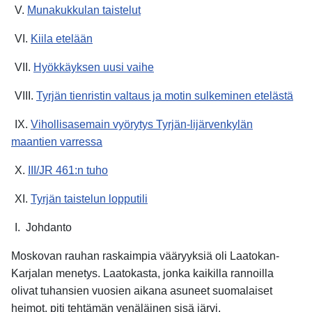
V.
Munakukkulan taistelut
VI.
Kiila etelään
VII.
Hyökkäyksen uusi vaihe
VIII.
Tyrjän tienristin valtaus ja motin sulkeminen etelästä
IX.
Vihollisasemain vyörytys Tyrjän-lijärvenkylän
maantien varressa
X.
III/JR 461:n tuho
XI.
Tyrjän taistelun lopputili
I.
Johdanto
Moskovan rauhan raskaimpia vääryyksiä oli Laatokan-
Karjalan menetys. Laatokasta, jonka kaikilla rannoilla
olivat tuhansien vuosien aikana asuneet suomalaiset
heimot, piti tehtämän venäläinen sisä järvi.