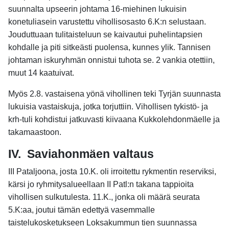
suunnalta upseerin johtama 16-miehinen lukuisin
konetuliasein varustettu vihollisosasto 6.K:n selustaan.
Jouduttuaan tulitaisteluun se kaivautui puhelintapsien
kohdalle ja piti sitkeästi puolensa, kunnes ylik. Tannisen
johtaman iskuryhmän onnistui tuhota se. 2 vankia otettiin,
muut 14 kaatuivat.
Myös 2.8. vastaisena yönä vihollinen teki Tyrjän suunnasta
lukuisia vastaiskuja, jotka torjuttiin. Vihollisen tykistö- ja
krh-tuli kohdistui jatkuvasti kiivaana Kukkolehdonmäelle ja
takamaastoon.
IV.
Saviahonmäen valtaus
III Pataljoona, josta 10.K. oli irroitettu rykmentin reserviksi,
kärsi jo ryhmitysalueellaan II Patl:n takana tappioita
vihollisen sulkutulesta. 11.K., jonka oli määrä seurata
5.K:aa, joutui tämän edettyä vasemmalle
taistelukosketukseen Loksakummun tien suunnassa