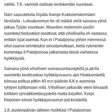
välille. 7.K. varmisti osillaan lentokentän suuntaan.
Näin saavutetulta linjalta Iilampi-Kukkolehdonmäen
länsilaita - Loksakummun tie oli määrä vielä samana yönä
jatkaa Tyrjän suuntaan. Maantien molemmin puolin
suoritetut tiedustelut osoittivat, että vihollisella oli vastassa
erittäin lujat asemat. Kun ei I Pataljoona yöhön mennessä
ollut saanut selvitetyksi selustamottiaan, kielsi rykmentin
komentaja II Pataljoonaa jatkamasta tässä vaiheessa
hyökkäystä.
Samana yönä vihollisen suorasuuntaustykillä ja pk:lla
aseistettu keskiraskas hyökkäysvaunu ajoi Hiekkamäeltä
tulevaa polkua pitkin 40 m:n päähän 6.K:n asemista
ryhtyen tulittamaan niitä. Vihollisen jalkaväki eteni kiivaasti
tulittaen rynnäkköetäisyydelle mutta torjuttiin. Korpr.
Reponen tuhosi hyökkäysvaunun pst-kiväärillä.
1.8. puolenpäivän jälkeen hyökkäsi I Pataljoonan