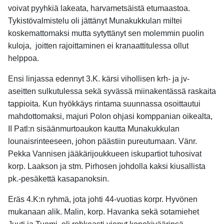
voivat pyyhkiä lakeata, harvametsäistä etumaastoa.
Tykistövalmistelu oli jättänyt Munakukkulan miltei
koskemattomaksi mutta sytyttänyt sen molemmin puolin
kuloja, joitten rajoittaminen ei kranaattitulessa ollut
helppoa.
Ensi linjassa edennyt 3.K. kärsi vihollisen krh- ja jv-
aseitten sulkutulessa sekä syvässä miinakentässä raskaita
tappioita. Kun hyökkäys rintama suunnassa osoittautui
mahdottomaksi, majuri Polon ohjasi komppanian oikealta,
II Patl:n sisäänmurtoaukon kautta Munakukkulan
lounaisrinteeseen, johon päästiin pureutumaan. Vänr.
Pekka Vannisen jääkärijoukkueen iskupartiot tuhosivat
korp. Laakson ja stm. Pirhosen johdolla kaksi kiusallista
pk.-pesäkettä kasapanoksin.
Eräs 4.K:n ryhmä, jota johti 44-vuotias korpr. Hyvönen
mukanaan alik. Malin, korp. Havanka sekä sotamiehet