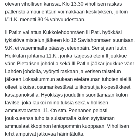
olevan vihollisen kanssa. Klo 13.30 vihollisen raskas
patteristo ampui erittäin voimakkaan keskityksen, jolloin
I/11.K. menetti 80 % vahvuudestaan.
II Patl:n vallattua Kukkolehdonmäen III Patl. hyökkäsi
tykistövalmistelun jälkeen klo 16 Saviahonmäen suuntaan.
9.K. ei vasemmalla päässyt eteenpäin. Sensijaan luutn.
Heikkilän johtama 11.K., jonka kärjessä eteni II joukkue
vänr. Pietarisen johdolla sekä III Patl:n jääkärijoukkue vänr.
Lahden johdolla, vyörytti raskaan ja verisen taistelun
jälkeen Loksakummun aukean eteläreunan tuhoten siellä
olleet lukuisat osumankestävät tulikorsut ja kk-pesäkkeet
kasapanoksilla. Hyökkäys jouduttiin suorittamaan kulon
lävitse, joka laukoi miinoituksia sekä vihollisen
ammusvaraston. 11.K:n stm. Pennanen pelasti
joukkueensa tuholta suistamalla kulon sytyttämän
ammuslaatikkopinon lentopommin kuoppaan. Vihollisen
krh:t ampuivat jatkuvaa häirintätulta.