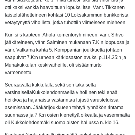
otti kaksi vankia haavoittuen lopuksi itse. Vänr. Tikkanen
taistelulähetteineen kohtasi 10 Loksakummun bunkkerista
vetäytynyttä vihollista, jotka tuhottiin viimeiseen mieheen.
Kun siis kapteeni Ahola komentoryhmineen, vänr. Sihvo
jääkäreineen, vänr. Salminen mukanaan 7.K:n loppuosa ja
vänr. Valkama kahta 5. Komppanian joukkuetta johtaen
saapuivat 7.K:n urhean kärkiosaston avuksi p.114.25:n ja
Munakukkulan keskivaiheille, oli sisäänmurto
varmennettu.
Seuraavalla kukkulalla sekä sen takaisella
varsinaisellaKukkolehdonmäellä vihollinen teki enää
heikkoa ja hajanaista vastarintaa lujasti varustetuissa
asemissaan. Jääkärijoukkueen tehtyä rynnäkön rintama
suunnassa ja 7.K:n osien kierrettyä oikealta ja vasemmalta
oli Kukkolehdonmäki suomalaisten hallussa n. klo 16.
Kapteeni Ahola ryhmitti viipymättä joukot puolustukseen: