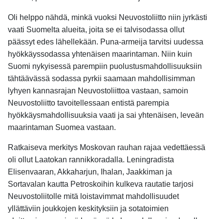
Oli helppo nähdä, minkä vuoksi Neuvostoliitto niin jyrkästi
vaati Suomelta alueita, joita se ei talvisodassa ollut
päässyt edes lähellekään. Puna-armeija tarvitsi uudessa
hyökkäyssodassa yhtenäisen maarintaman. Niin kuin
Suomi nykyisessä parempiin puolustusmahdollisuuksiin
tähtäävässä sodassa pyrkii saamaan mahdollisimman
lyhyen kannasrajan Neuvostoliittoa vastaan, samoin
Neuvostoliitto tavoitellessaan entistä parempia
hyökkäysmahdollisuuksia vaati ja sai yhtenäisen, leveän
maarintaman Suomea vastaan.
Ratkaiseva merkitys Moskovan rauhan rajaa vedettäessä
oli ollut Laatokan rannikkoradalla. Leningradista
Elisenvaaran, Akkaharjun, Ihalan, Jaakkiman ja
Sortavalan kautta Petroskoihin kulkeva rautatie tarjosi
Neuvostoliitolle mitä loistavimmat mahdollisuudet
yllättäviin joukkojen keskityksiin ja sotatoimien