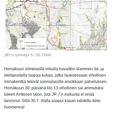
JR7:n ryhmitys 5.-30.7.1941
Heinäkuun viimeisellä viikolla havaittiin Iilammen itä- ja
eteläpuolella laajoja kuloja, jotka laukoessaan vihollisen
miinakenttiä tekivät suomalaisille arvokkaan palveluksen.
Heinäkuun 30. päivänä klo 13 vihollinen sai ammutuksi
tuleen Anttosen talon, jota JR 7:n esikunta ei enää
tarvinnut. Sillä 30.7. illalla saapui kauan odotettu tieto:
huomenna!