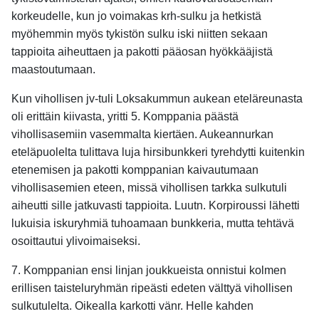
korkeudelle, kun jo voimakas krh-sulku ja hetkistä
myöhemmin myös tykistön sulku iski niitten sekaan
tappioita aiheuttaen ja pakotti pääosan hyökkääjistä
maastoutumaan.
Kun vihollisen jv-tuli Loksakummun aukean eteläreunasta
oli erittäin kiivasta, yritti 5. Komppania päästä
vihollisasemiin vasemmalta kiertäen. Aukeannurkan
eteläpuolelta tulittava luja hirsibunkkeri tyrehdytti kuitenkin
etenemisen ja pakotti komppanian kaivautumaan
vihollisasemien eteen, missä vihollisen tarkka sulkutuli
aiheutti sille jatkuvasti tappioita. Luutn. Korpiroussi lähetti
lukuisia iskuryhmiä tuhoamaan bunkkeria, mutta tehtävä
osoittautui ylivoimaiseksi.
7. Komppanian ensi linjan joukkueista onnistui kolmen
erillisen taisteluryhmän ripeästi edeten välttyä vihollisen
sulkutulelta. Oikealla karkotti vänr. Helle kahden