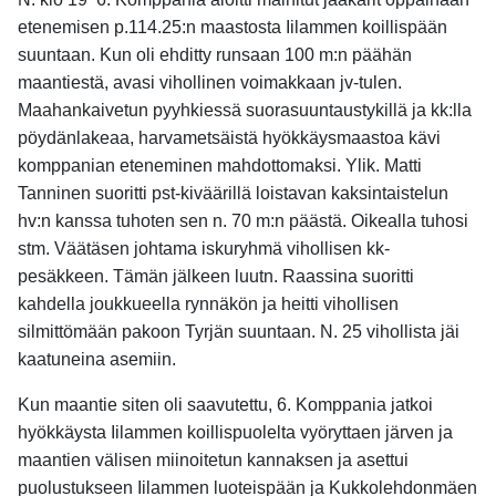
etenemisen p.114.25:n maastosta Iilammen koillispään
suuntaan. Kun oli ehditty runsaan 100 m:n päähän
maantiestä, avasi vihollinen voimakkaan jv-tulen.
Maahankaivetun pyyhkiessä suorasuuntaustykillä ja kk:lla
pöydänlakeaa, harvametsäistä hyökkäysmaastoa kävi
komppanian eteneminen mahdottomaksi. Ylik. Matti
Tanninen suoritti pst-kiväärillä loistavan kaksintaistelun
hv:n kanssa tuhoten sen n. 70 m:n päästä. Oikealla tuhosi
stm. Väätäsen johtama iskuryhmä vihollisen kk-
pesäkkeen. Tämän jälkeen luutn. Raassina suoritti
kahdella joukkueella rynnäkön ja heitti vihollisen
silmittömään pakoon Tyrjän suuntaan. N. 25 vihollista jäi
kaatuneina asemiin.
Kun maantie siten oli saavutettu, 6. Komppania jatkoi
hyökkäysta Iilammen koillispuolelta vyöryttaen järven ja
maantien välisen miinoitetun kannaksen ja asettui
puolustukseen Iilammen luoteispään ja Kukkolehdonmäen