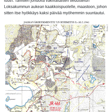
luutn. Talvitien johdolla väkivaltaisen tiedustelun
Loksakummun aukean kaakkoispuolelle, maastoon, johon
sitten itse hyökkäys kaksi päivää myöhemmin suuntautui.