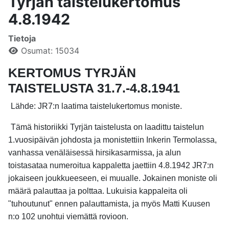
Tyrjän taistelukertomus
4.8.1942
Tietoja
Osumat: 15034
KERTOMUS TYRJÄN
TAISTELUSTA 31.7.-4.8.1941
Lähde: JR7:n laatima taistelukertomus moniste.
Tämä historiikki Tyrjän taistelusta on laadittu taistelun
1.vuosipäivän johdosta ja monistettiin Inkerin Termolassa,
vanhassa venäläisessä hirsikasarmissa, ja alun
toistasataa numeroitua kappaletta jaettiin 4.8.1942 JR7:n
jokaiseen joukkueeseen, ei muualle. Jokainen moniste oli
määrä palauttaa ja polttaa. Lukuisia kappaleita oli
"tuhoutunut" ennen palauttamista, ja myös Matti Kuusen
n:o 102 unohtui viemättä rovioon.